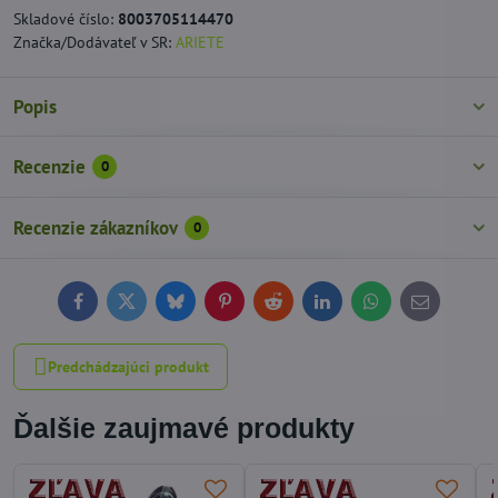
Skladové číslo:
8003705114470
Značka/Dodávateľ v SR:
ARIETE
Popis
Recenzie
0
Recenzie zákazníkov
0
Facebook
Twitter
Bluesky
Pinterest
Reddit
LinkedIn
WhatsApp
E-
mail
Predchádzajúci produkt
Ďalšie zaujmavé produkty