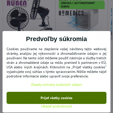
ZÁRUKA + AUTORIZOVANÝ
SERVIS
40%
21%
Predvoľby súkromia
VENTILÁTOR DO AUTA
Osobná klimatizácia
Cookies používame na zlepšenie vašej návštevy tejto webovej
12V S PRÍSAVKOU NA
Homedics MYCHILL™
stránky, analýzu jej výkonnosti a zhromažďovanie údajov o jej
UCHYTENIE
PAC-25WT
používaní. Na tento účel môžeme použiť nástroje a služby tretích
SKLADOM
VYPREDANÉ
strán a zhromaždené údaje sa môžu preniesť k partnerom v EÚ,
6,66 €
39,98 €
USA alebo iných krajinách. Kliknutím na „Prijať všetky cookies“
vyjadrujete svoj súhlas s týmto spracovaním. Nižšie môžete nájsť
Do košíka
Zobraziť
podrobné informácie alebo upraviť svoje preferencie.
Zásady ochrany osobných údajov
Prijať všetky cookies
Ukázať podrobnosti
NOVÝ A DOPLNENÝ TOVAR
AKCIE - VÝPREDAJE