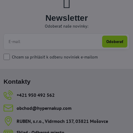
Newsletter
Odoberať naše novinky:
Odoberať
Chcem sa prihlásiť k odberu noviniek e-mailom
Kontakty
+421 950 492 562
obchod​@hypernakup​.com
RUBEN, s​.r​.o​., Vidrmoch 137, 03821 Mošovce
Sklad - Odberné miesto