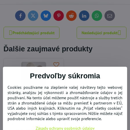
Facebook
Twitter
Bluesky
Pinterest
Reddit
LinkedIn
WhatsApp
E-
mail
Predchádzajúci produkt
Nasledujúci produkt
Ďalšie zaujmavé produkty
Predvoľby súkromia
Cookies používame na zlepšenie vašej návštevy tejto webovej
stránky, analýzu jej výkonnosti a zhromažďovanie údajov o jej
používaní. Na tento účel môžeme použiť nástroje a služby tretích
strán a zhromaždené údaje sa môžu preniesť k partnerom v EÚ,
USA alebo iných krajinách. Kliknutím na „Prijať všetky cookies“
39%
vyjadrujete svoj súhlas s týmto spracovaním. Nižšie môžete nájsť
podrobné informácie alebo upraviť svoje preferencie.
Antibakteriálne vložky do
topánok s masážnymi
Zásady ochrany osobných údajov
výstupkami 1/pár