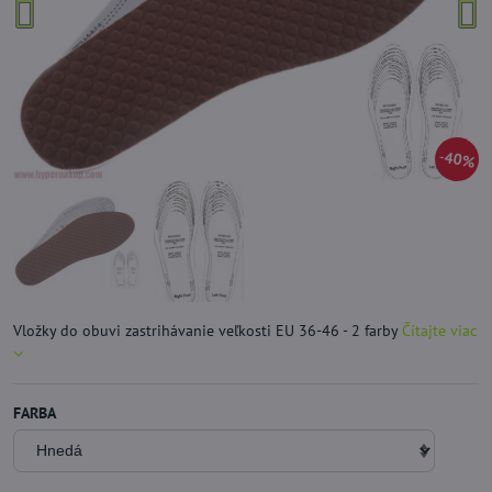
40%
Vložky do obuvi zastrihávanie veľkosti EU 36-46 - 2 farby
Čítajte viac
FARBA