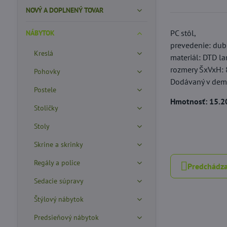
NOVÝ A DOPLNENÝ TOVAR
PC stôl,
NÁBYTOK
prevedenie: du
Kreslá
materiál: DTD l
rozmery ŠxVxH:
Pohovky
Dodávaný v dem
Postele
Hmotnosť: 15.2
Stoličky
Stoly
Skrine a skrinky
Regály a police
Predchádza
Sedacie súpravy
Štýlový nábytok
Predsieňový nábytok