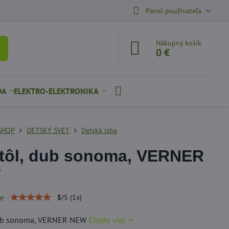
Panel používateľa
Nákupný košík
0 €
DA
ELEKTRO-ELEKTRONIKA
SHOP
DETSKÝ SVET
Detská izba
tôl, dub sonoma, VERNER
W
ie
5
/
5
(
1
x)
dub sonoma, VERNER NEW
Čítajte viac