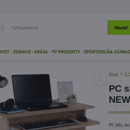
Hľadať
SVET
ZDRAVIE - KRÁSA
TV PRODUKTY
ŠPORT
DIELŇA-ZÁHRA
Úvod
E-
PC s
NE
Hodnoten
PC stôl, 