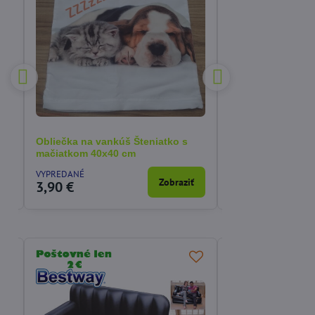
Obliečka na vankúš Šteniatko s
Obliečka na van
mačiatkom 40x40 cm
40x40 cm
VYPREDANÉ
SKLADOM
a
Zobraziť
3,90 €
3,90 €
ODPORÚČAME