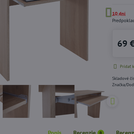
10 dní
Predpokla
69 
Pridať
Skladové čí
Značka/Dod
Popis
Recenzie
Recenz
0