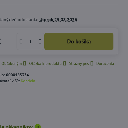
daný deň odoslania:
Utorok
25.08.2026
€
Do košíka
 k Obľúbeným
Otázka k produktu
Strážny pes
Doručenia
slo:
0000185334
ávateľ v SR:
Kondela
ie zákazníkov
0