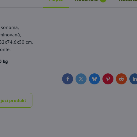
b sonoma,
aminovaná,
 82x74,6x50 cm.
onte.
0 kg
Facebook
Twitter
Bluesky
Pinterest
Reddit
L
júci produkt