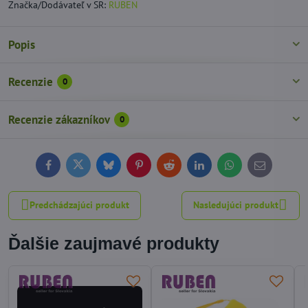
Značka/Dodávateľ v SR:
RUBEN
Popis
Recenzie
0
Recenzie zákazníkov
0
Facebook
Twitter
Bluesky
Pinterest
Reddit
LinkedIn
WhatsApp
E-
mail
Predchádzajúci produkt
Nasledujúci produkt
Ďalšie zaujmavé produkty