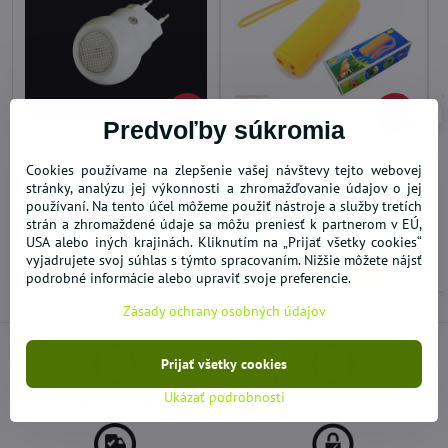
14%
31%
Predvoľby súkromia
LED lampička so
Ultrazvukový odpudzovač
senzorom
a tréningový prostriedok
Cookies používame na zlepšenie vašej návštevy tejto webovej
na psov 135dB
stránky, analýzu jej výkonnosti a zhromažďovanie údajov o jej
používaní. Na tento účel môžeme použiť nástroje a služby tretích
SKLADOM
VYPREDANÉ
3,49 €
6,97 €
strán a zhromaždené údaje sa môžu preniesť k partnerom v EÚ,
USA alebo iných krajinách. Kliknutím na „Prijať všetky cookies“
vyjadrujete svoj súhlas s týmto spracovaním. Nižšie môžete nájsť
Do košíka
Zobraziť
podrobné informácie alebo upraviť svoje preferencie.
Zásady ochrany osobných údajov
Prijať všetky cookies
Ukázať podrobnosti
NOVÝ A DOPLNENÝ TOVAR
AKCIE - VÝPREDAJE