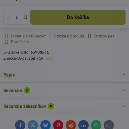
Do košíka
Pridať k Obľúbeným
Otázka k produktu
Strážny pes
Doručenia
Skladové číslo:
63900531
Značka/Dodávateľ v SR:
G21
Popis
Recenzie
0
Recenzie zákazníkov
0
Facebook
Twitter
Bluesky
Pinterest
Reddit
LinkedIn
WhatsApp
E-