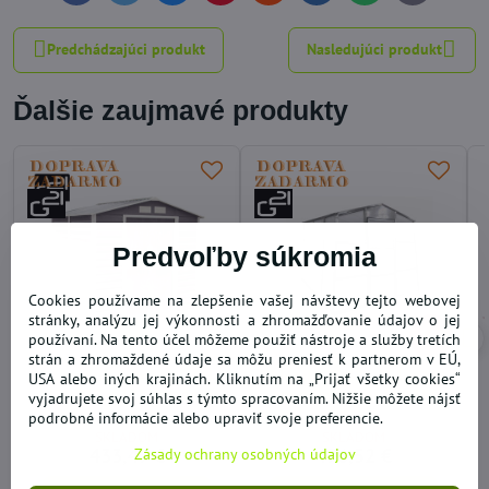
mail
Predchádzajúci produkt
Nasledujúci produkt
Ďalšie zaujmavé produkty
Predvoľby súkromia
Cookies používame na zlepšenie vašej návštevy tejto webovej
stránky, analýzu jej výkonnosti a zhromažďovanie údajov o jej
16%
používaní. Na tento účel môžeme použiť nástroje a služby tretích
strán a zhromaždené údaje sa môžu preniesť k partnerom v EÚ,
Záhradný domček GAH
Skleník GZ 48 - 251 x 191
USA alebo iných krajinách. Kliknutím na „Prijať všetky cookies“
407 - 213 x 191 cm, šedý
cm polykarbonát s UV
vyjadrujete svoj súhlas s týmto spracovaním. Nižšie môžete nájsť
filtrom
podrobné informácie alebo upraviť svoje preferencie.
SKLADOM
SKLADOM
433,47 €
476,52 €
Zásady ochrany osobných údajov