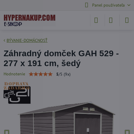
Panel používateľa
BÝVANIE-DOMÁCNOSŤ
Záhradný domček GAH 529 -
277 x 191 cm, šedý
Hodnotenie
5
/
5
(
9
x)