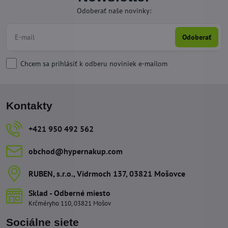
Odoberať naše novinky:
Odoberať
Chcem sa prihlásiť k odberu noviniek e-mailom
Kontakty
+421 950 492 562
obchod​@hypernakup​.com
RUBEN, s​.r​.o​., Vidrmoch 137, 03821 Mošovce
Sklad - Odberné miesto
Krčméryho 110, 03821 Mošov
Sociálne siete