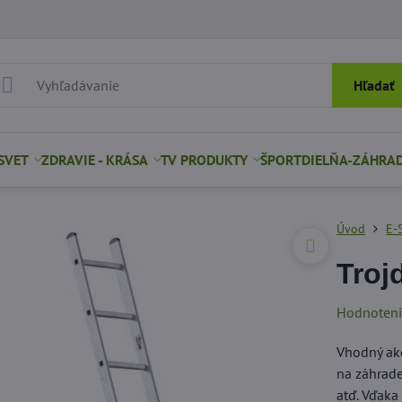
Hľadať
SVET
ZDRAVIE - KRÁSA
TV PRODUKTY
ŠPORT
DIELŇA-ZÁHRA
Úvod
E-
Troj
Hodnoten
Vhodný ako
na záhrade
atď. Vďaka