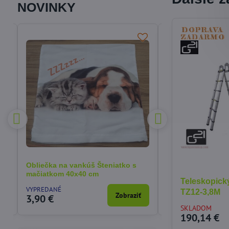
NOVINKY
Obliečka na vankúš Šteniatko s
Obliečka na van
mačiatkom 40x40 cm
40x40 cm
Teleskopický
VYPREDANÉ
SKLADOM
TZ12-3,8M
a
Zobraziť
3,90 €
3,90 €
SKLADOM
190,14 €