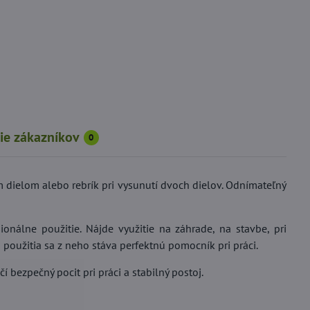
ie zákazníkov
0
ím dielom alebo rebrík pri vysunutí dvoch dielov. Odnímateľný
onálne použitie. Nájde využitie na záhrade, na stavbe, pri
oužitia sa z neho stáva perfektnú pomocník pri práci.
 bezpečný pocit pri práci a stabilný postoj.