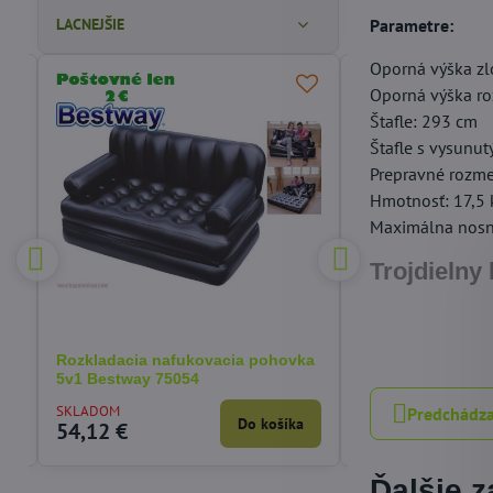
LACNEJŠIE
Parametre:
Oporná výška zl
Oporná výška ro
ODPORÚČAME
Štafle: 293 cm
Štafle s vysunu
Prepravné rozme
Hmotnosť: 17,5 
Maximálna nosn
Trojdieln
 €
%
Rozkladacia nafukovacia pohovka
Korektor fixátor 
5v1 Bestway 75054
deň/noc - 1/ks
SKLADOM
SKLADOM
Predchádza
a
Do košíka
54,12 €
4,31 €
Ďalšie 