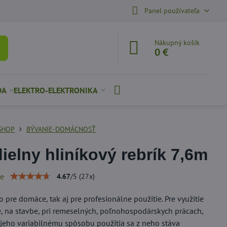
Panel používateľa
Nákupný košík
0 €
DA
ELEKTRO-ELEKTRONIKA
SHOP
BÝVANIE-DOMÁCNOSŤ
dielny hliníkový rebrík 7,6m
ie
4.67
/
5
(
27
x)
 pre domáce, tak aj pre profesionálne použitie. Pre využitie
, na stavbe, pri remeselných, poľnohospodárskych prácach,
 jeho variabilnému spôsobu použitia sa z neho stáva