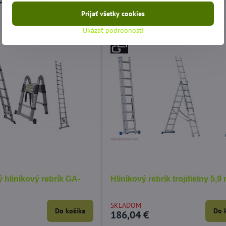
Prijať všetky cookies
Ukázať podrobnosti
kúš SPIDER-MANN
Detské obliečky PAW PATROL
Ob
záchranári 135x100 cm
10
 hliníkový rebrík GA-
Hliníkový rebrík trojdielny 5,9
SKLADOM
SK
Do košíka
Do košíka
15,27 €
12
SKLADOM
Do košíka
Do 
186,04 €