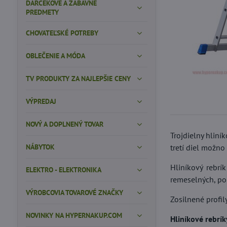
DARČEKOVÉ A ZÁBAVNÉ
PREDMETY
CHOVATEĽSKÉ POTREBY
OBLEČENIE A MÓDA
TV PRODUKTY ZA NAJLEPŠIE CENY
VÝPREDAJ
NOVÝ A DOPLNENÝ TOVAR
Trojdielny hliní
NÁBYTOK
tretí diel možno
Hliníkový rebrí
ELEKTRO - ELEKTRONIKA
remeselných, po
VÝROBCOVIA TOVAROVÉ ZNAČKY
Zosilnené profil
NOVINKY NA HYPERNAKUP.COM
Hliníkové rebrí