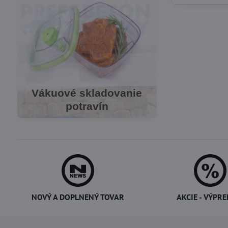
Vákuové skladovanie
Potreby pre cukrárov
potravín
NOVÝ A DOPLNENÝ TOVAR
AKCIE - VÝPRE