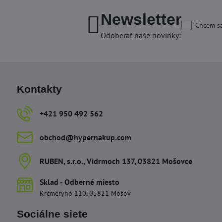
Newsletter
Chcem sa
Odoberať naše novinky:
Kontakty
+421 950 492 562
obchod​@hypernakup​.com
RUBEN, s​.r​.o​., Vidrmoch 137, 03821 Mošovce
Sklad - Odberné miesto
Krčméryho 110, 03821 Mošov
Sociálne siete