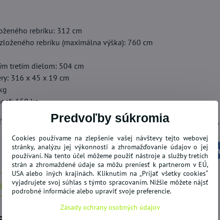
oženého rebríku: 312 cm
zloženého rebríku (maximálna výška): 760 cm
tým tretím dielom: 504 cm
ry: 316 x 45 x 19 cm
kg
osť: 150 kg
Predvoľby súkromia
y hliníkový rebrík 7,6m | PREDAJ | HYP
20,40 €
78%
Cookies používame na zlepšenie vašej návštevy tejto webovej
stránky, analýzu jej výkonnosti a zhromažďovanie údajov o jej
Facebook
Twitter
Bluesky
Pinterest
Reddit
L
používaní. Na tento účel môžeme použiť nástroje a služby tretích
Hallux Valgus
Záhradný domček kovový GAH
Drá
strán a zhromaždené údaje sa môžu preniesť k partnerom v EÚ,
1300 - 340 x 382 cm
USA alebo iných krajinách. Kliknutím na „Prijať všetky cookies“
vyjadrujete svoj súhlas s týmto spracovaním. Nižšie môžete nájsť
SKLADOM
SK
júci produkt
Do košíka
Do košíka
821,54 €
15
podrobné informácie alebo upraviť svoje preferencie.
Zásady ochrany osobných údajov
zaujmavé produkty