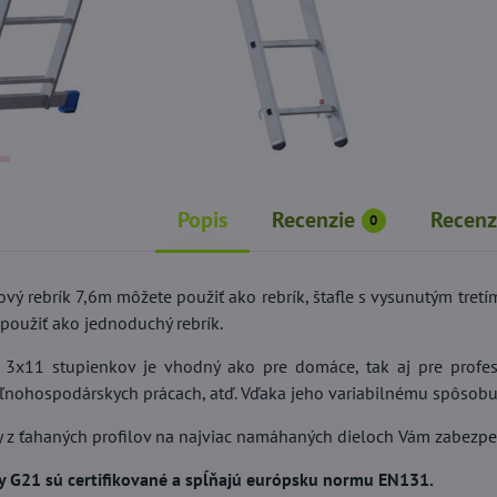
Popis
Recenzie
Recenz
0
kový rebrík 7,6m môžete použiť ako rebrík, štafle s vysunutým tret
 použiť ako jednoduchý rebrík.
k 3x11 stupienkov je vhodný ako pre domáce, tak aj pre profesi
ľnohospodárskych prácach, atď. Vďaka jeho variabilnému spôsobu p
y z ťahaných profilov na najviac namáhaných dieloch Vám zabezpečí
ky G21 sú certifikované a spĺňajú európsku normu EN131.