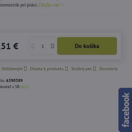
pomocník pri práci.
Čítajte viac
,51 €
Do košíka
 k Obľúbeným
Otázka k produktu
Strážny pes
Doručenia
slo:
6390389
ávateľ v SR:
G21